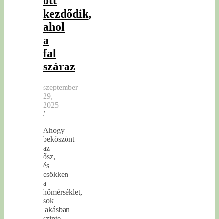
ott
kezdődik,
ahol
a
fal
száraz
szeptember
29,
2025
/
Ahogy
beköszönt
az
ősz,
és
csökken
a
hőmérséklet,
sok
lakásban
szinte