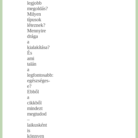
legjobb
megoldás?
Milyen
típusok
léteznek?
Mennyire
drága
a
kialakítása?
És
ami
talán
a
legfontosabb:
egészséges-
e?
Ebből
a
cikkből
mindezt
megtudod
–
laikusként
is
könnyen