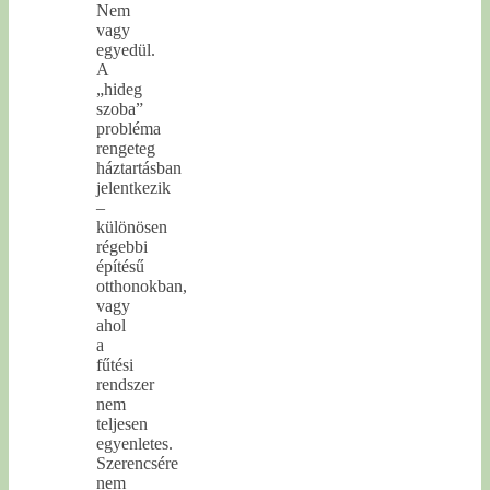
Nem
vagy
egyedül.
A
„hideg
szoba”
probléma
rengeteg
háztartásban
jelentkezik
–
különösen
régebbi
építésű
otthonokban,
vagy
ahol
a
fűtési
rendszer
nem
teljesen
egyenletes.
Szerencsére
nem