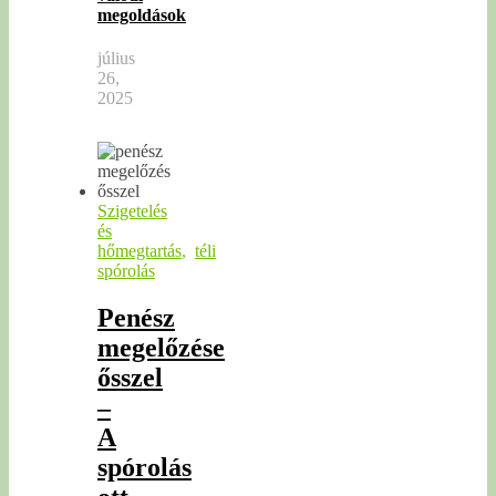
megoldások
július
26,
2025
Szigetelés
és
hőmegtartás
,
téli
spórolás
Penész
megelőzése
ősszel
–
A
spórolás