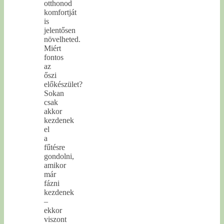
otthonod
komfortját
is
jelentősen
növelheted.
Miért
fontos
az
őszi
előkészület?
Sokan
csak
akkor
kezdenek
el
a
fűtésre
gondolni,
amikor
már
fázni
kezdenek
–
ekkor
viszont