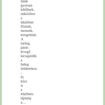
falak
gyorsan
kihűlnek,
miközben
a
lakásban
főzünk,
mosunk,
teregetünk.
A
meleg,
párás
levegő
kicsapódik
a
hideg
felületeken
–
és
kész
is
a
tökéletes
táptalaj
a…