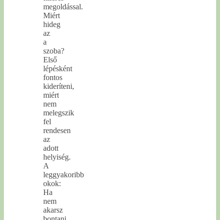
megoldással.
Miért
hideg
az
a
szoba?
Első
lépésként
fontos
kideríteni,
miért
nem
melegszik
fel
rendesen
az
adott
helyiség.
A
leggyakoribb
okok:
Ha
nem
akarsz
bontani,