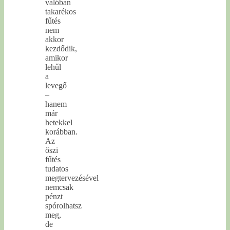
valóban
takarékos
fűtés
nem
akkor
kezdődik,
amikor
lehűl
a
levegő
–
hanem
már
hetekkel
korábban.
Az
őszi
fűtés
tudatos
megtervezésével
nemcsak
pénzt
spórolhatsz
meg,
de