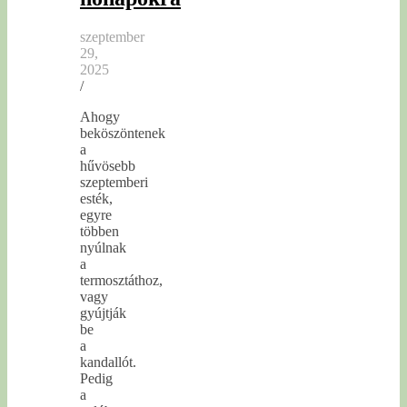
szeptember
29,
2025
/
Ahogy
beköszöntenek
a
hűvösebb
szeptemberi
esték,
egyre
többen
nyúlnak
a
termosztáthoz,
vagy
gyújtják
be
a
kandallót.
Pedig
a