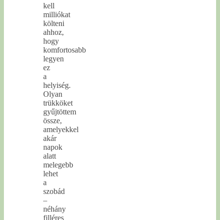
kell
milliókat
költeni
ahhoz,
hogy
komfortosabb
legyen
ez
a
helyiség.
Olyan
trükköket
gyűjtöttem
össze,
amelyekkel
akár
napok
alatt
melegebb
lehet
a
szobád
–
néhány
filléres