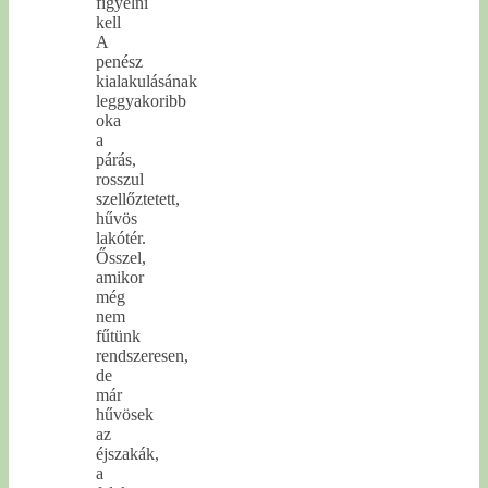
figyelni
kell
A
penész
kialakulásának
leggyakoribb
oka
a
párás,
rosszul
szellőztetett,
hűvös
lakótér.
Ősszel,
amikor
még
nem
fűtünk
rendszeresen,
de
már
hűvösek
az
éjszakák,
a