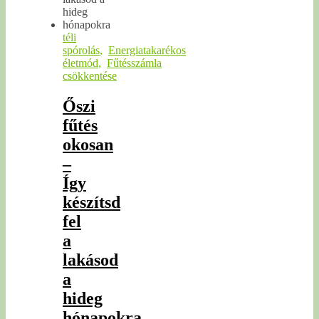
téli
spórolás
,
Energiatakarékos
életmód
,
Fűtésszámla
csökkentése
Őszi
fűtés
okosan
–
Így
készítsd
fel
a
lakásod
a
hideg
hónapokra