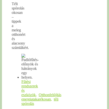
Téli
spórolás
okosan
–
tippek
a
meleg
otthonért
és
alacsony
számlákért.
Fűtési
rendszerek
és
eszközök
,
Otthonfelújítás
energiatakarékosan
,
téli
spórolás