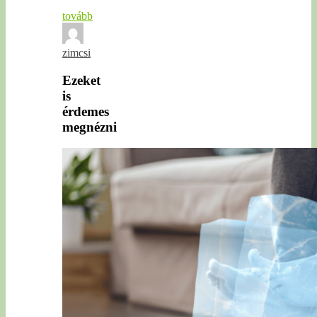
tovább
zimcsi
Ezeket
is
érdemes
megnézni