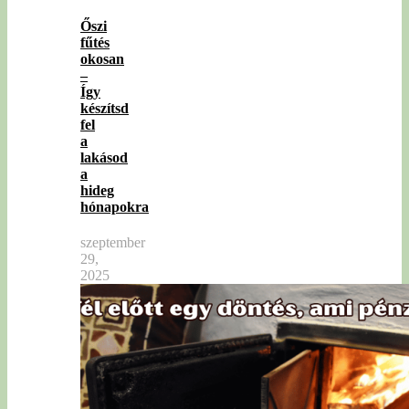
Őszi
fűtés
okosan
–
Így
készítsd
fel
a
lakásod
a
hideg
hónapokra
szeptember
29,
2025