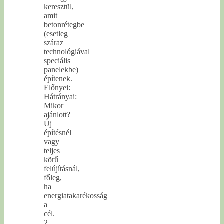
keresztül,
amit
betonrétegbe
(esetleg
száraz
technológiával
speciális
panelekbe)
építenek.
Előnyei:
Hátrányai:
Mikor
ajánlott?
Új
építésnél
vagy
teljes
körű
felújításnál,
főleg,
ha
energiatakarékosság
a
cél.
2.