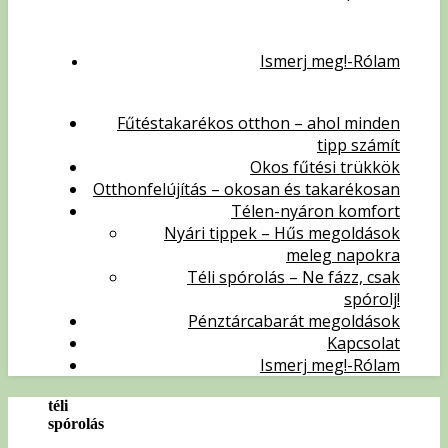
Ismerj meg!-Rólam
Fűtéstakarékos otthon – ahol minden
tipp számít
Okos fűtési trükkök
Otthonfelújítás – okosan és takarékosan
Télen-nyáron komfort
Nyári tippek – Hűs megoldások
meleg napokra
Téli spórolás – Ne fázz, csak
spórolj!
Pénztárcabarát megoldások
Kapcsolat
Ismerj meg!-Rólam
téli
spórolás