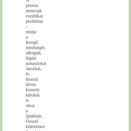
A
penész
nemcsak
esztétikai
probléma
–
rontja
a
levegő
minőségét,
allergiát,
légúti
panaszokat
okozhat,
és
hosszú
távon
komoly
károkat
is
okoz
a
falakban.
Ősszel
különösen