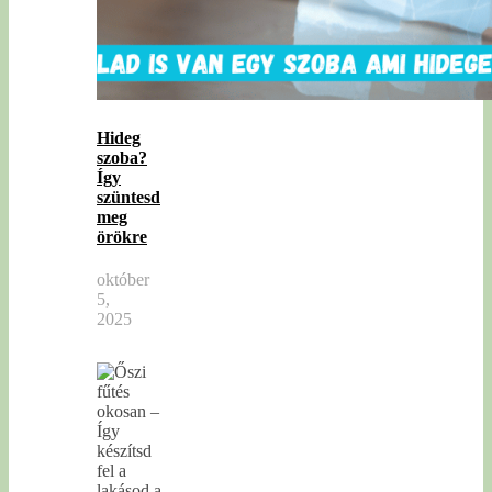
Hideg
szoba?
Így
szüntesd
meg
örökre
október
5,
2025