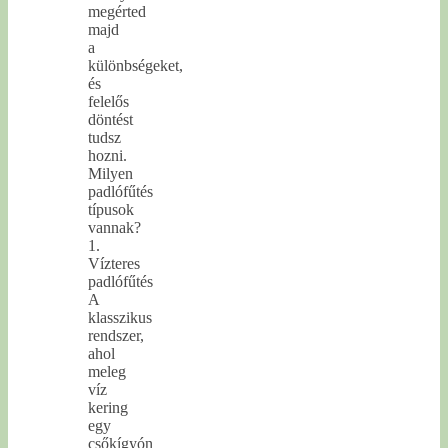
megérted
majd
a
különbségeket,
és
felelős
döntést
tudsz
hozni.
Milyen
padlófűtés
típusok
vannak?
1.
Vízteres
padlófűtés
A
klasszikus
rendszer,
ahol
meleg
víz
kering
egy
csőkígyón