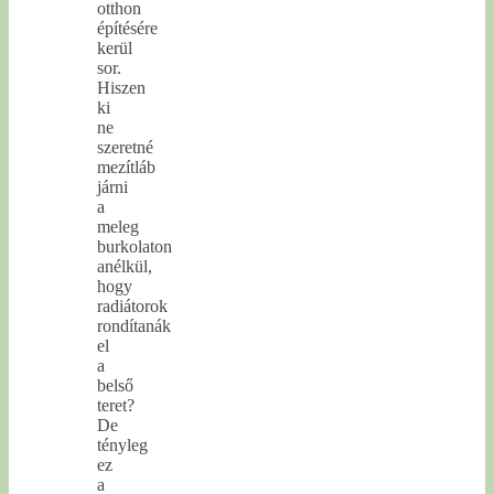
otthon
építésére
kerül
sor.
Hiszen
ki
ne
szeretné
mezítláb
járni
a
meleg
burkolaton
anélkül,
hogy
radiátorok
rondítanák
el
a
belső
teret?
De
tényleg
ez
a