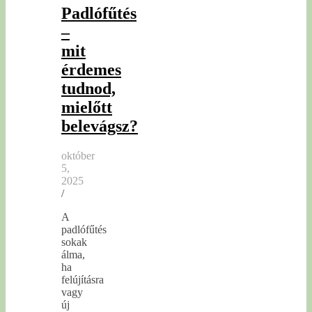
Padlófűtés
–
mit
érdemes
tudnod,
mielőtt
belevágsz?
október
5,
2025
/
A
padlófűtés
sokak
álma,
ha
felújításra
vagy
új