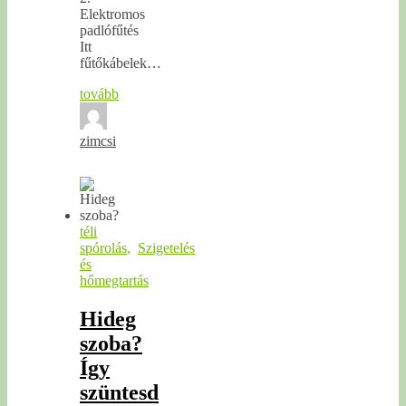
Elektromos
padlófűtés
Itt
fűtőkábelek…
tovább
zimcsi
téli
spórolás
,
Szigetelés
és
hőmegtartás
Hideg
szoba?
Így
szüntesd