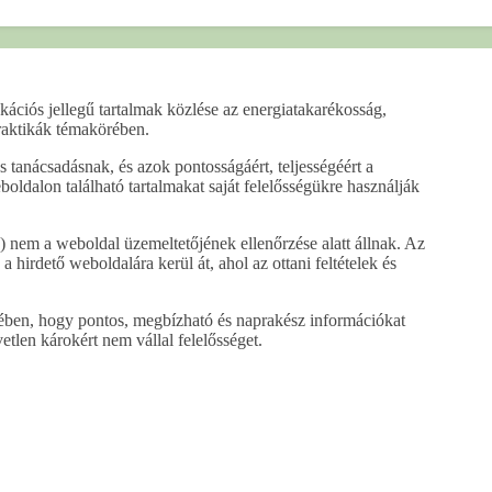
kációs jellegű tartalmak közlése az energiatakarékosság,
praktikák témakörében.
anácsadásnak, és azok pontosságáért, teljességéért a
boldalon található tartalmakat saját felelősségükre használják
 nem a weboldal üzemeltetőjének ellenőrzése alatt állnak. Az
a hirdető weboldalára kerül át, ahol az ottani feltételek és
ében, hogy pontos, megbízható és naprakész információkat
tlen károkért nem vállal felelősséget.