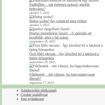
Padlófűtés – mit érdemes tudnod, mielőtt
belevágsz?
október 5, 2025
Hideg szoba? Így szüntesd meg örökre
október 5, 2025
Penész megelőzése ősszel – A spórolás ott
kezdődik, ahol a fal száraz
szeptember 29, 2025
Őszi fűtés okosan – Így készítsd fel a lakásod a
hideg hónapokra
szeptember 29, 2025
Fűtőtestek – mit válassz, ha hagyományosan
fűtenél?
augusztus 17, 2025
Adatkezelési tájékoztató
Cookie szabályzat
Jogi nyilatkozat