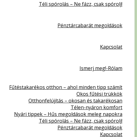
Téli spórolás – Ne fázz, csak spórolj!
Pénztárcabarát megoldások
Kapcsolat
Ismerj meg!-Rólam
Fűtéstakarékos otthon – ahol minden tipp számít
Okos fűtési trükkök
Otthonfelújítás – okosan és takarékosan
Télen-nyáron komfort
Nyári tippek – Hűs megoldások meleg napokra
Téli spórolás – Ne fázz, csak spórolj!
Pénztárcabarát megoldások
Kapcsolat