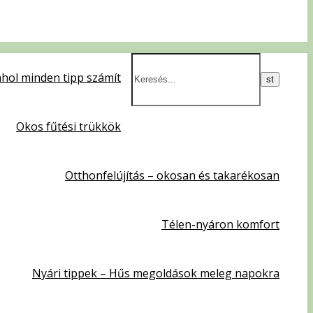
hol minden tipp számít
Okos fűtési trükkök
Otthonfelújítás – okosan és takarékosan
Télen-nyáron komfort
Nyári tippek – Hűs megoldások meleg napokra