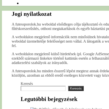
Jogi nyilatkozat
A futessporolok.hu weboldal elsődleges célja tájékoztató és edu
fűtéskorszerűsítés, otthoni megtakarítások és egyéb háztartási 
A weboldalon megjelenő információk nem minősülnek hivatalos t
weboldal üzemeltetője felelősséget nem vállal. A látogatók a we
fel.
A weboldalon megjelenő külső hirdetések (pl. Google AdSense)
ezekből származó linkekre történő kattintás esetén a felhasználó 
adatkezelési szabályok az irányadók.
A futessporolok.hu minden ésszerű lépést megtesz annak érdek
közöljön, azonban az ebből eredő esetleges közvetett vagy közve
Keresés
Keresés
Legutóbbi bejegyzések