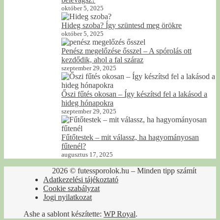
október 5, 2025
Hideg szoba? Így szüntesd meg örökre
október 5, 2025
Penész megelőzése ősszel – A spórolás ott
kezdődik, ahol a fal száraz
szeptember 29, 2025
Őszi fűtés okosan – Így készítsd fel a lakásod a
hideg hónapokra
szeptember 29, 2025
Fűtőtestek – mit válassz, ha hagyományosan
fűtenél?
augusztus 17, 2025
2026 © futessporolok.hu – Minden tipp számít
Adatkezelési tájékoztató
Cookie szabályzat
Jogi nyilatkozat
Ashe a sablont készítette:
WP Royal
.