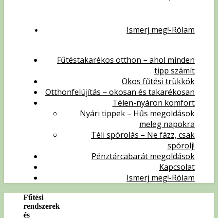
Ismerj meg!-Rólam
Fűtéstakarékos otthon – ahol minden
tipp számít
Okos fűtési trükkök
Otthonfelújítás – okosan és takarékosan
Télen-nyáron komfort
Nyári tippek – Hűs megoldások
meleg napokra
Téli spórolás – Ne fázz, csak
spórolj!
Pénztárcabarát megoldások
Kapcsolat
Ismerj meg!-Rólam
Fűtési
rendszerek
és