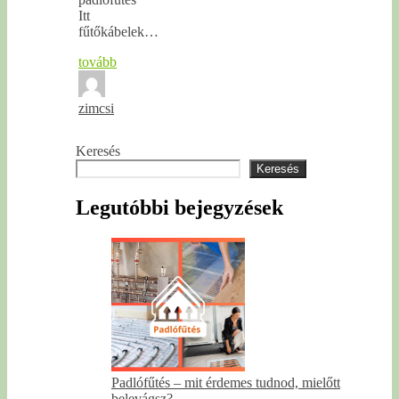
Itt
fűtőkábelek…
tovább
zimcsi
Keresés
Keresés
Legutóbbi bejegyzések
Padlófűtés – mit érdemes tudnod, mielőtt
belevágsz?