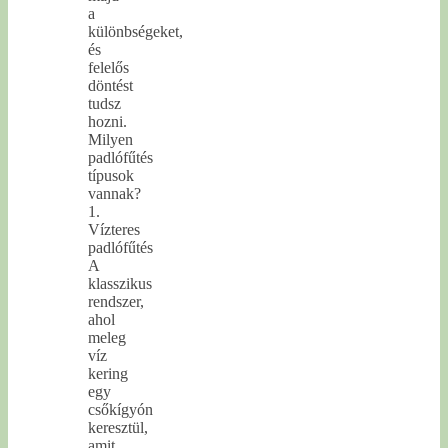
a
különbségeket,
és
felelős
döntést
tudsz
hozni.
Milyen
padlófűtés
típusok
vannak?
1.
Vízteres
padlófűtés
A
klasszikus
rendszer,
ahol
meleg
víz
kering
egy
csőkígyón
keresztül,
amit