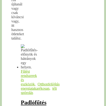
újítanál
vagy
csak
kíváncsi
vagy,
itt
hasznos
ötleteket
találsz.
Fűtési
rendszerek
és
eszközök
,
Otthonfelújítás
energiatakarékosan
,
téli
spórolás
Padlófűtés