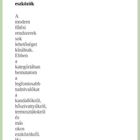
eszközök
A
modern
fűtési
rendszerek
sok
lehetőséget
kínálnak.
Ebben
a
kategóriában
bemutatom
a
legfontosabb
tudnivalókat
a
kandallókról,
hőszivattyúkról,
termosztátokról
és
más
okos
eszközökről.
Ha