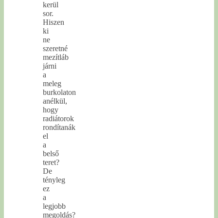
kerül
sor.
Hiszen
ki
ne
szeretné
mezítláb
járni
a
meleg
burkolaton
anélkül,
hogy
radiátorok
rondítanák
el
a
belső
teret?
De
tényleg
ez
a
legjobb
megoldás?