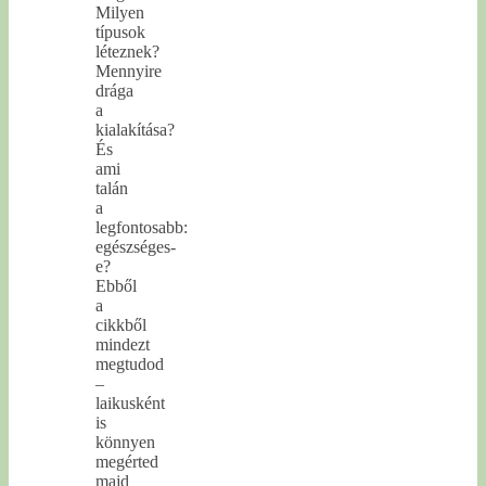
Milyen
típusok
léteznek?
Mennyire
drága
a
kialakítása?
És
ami
talán
a
legfontosabb:
egészséges-
e?
Ebből
a
cikkből
mindezt
megtudod
–
laikusként
is
könnyen
megérted
majd