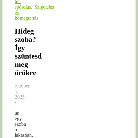
téli
spórolás
,
Szigetelés
és
hőmegtartás
Hideg
szoba?
Így
szüntesd
meg
örökre
október
5,
2025
/
an
egy
szoba
a
lakásban,