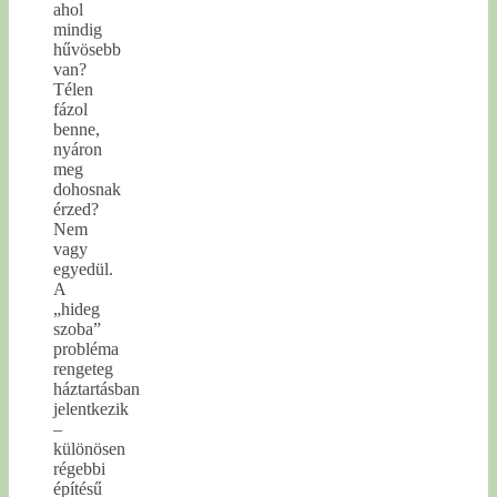
ahol
mindig
hűvösebb
van?
Télen
fázol
benne,
nyáron
meg
dohosnak
érzed?
Nem
vagy
egyedül.
A
„hideg
szoba”
probléma
rengeteg
háztartásban
jelentkezik
–
különösen
régebbi
építésű