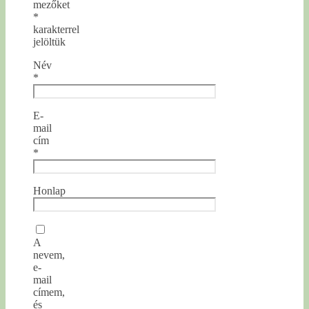
mezőket
*
karakterrel
jelöltük
Név
*
E-
mail
cím
*
Honlap
A
nevem,
e-
mail
címem,
és