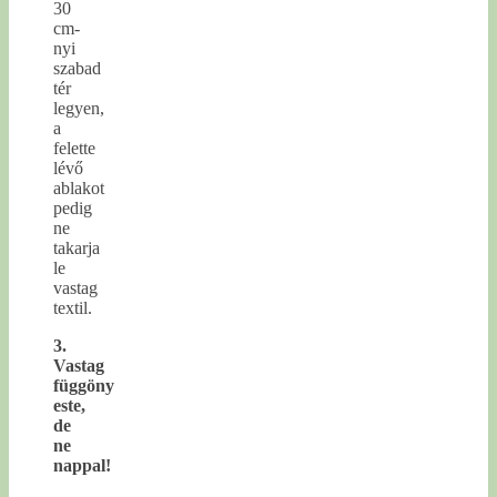
30
cm-
nyi
szabad
tér
legyen,
a
felette
lévő
ablakot
pedig
ne
takarja
le
vastag
textil.
3.
Vastag
függöny
este,
de
ne
nappal!