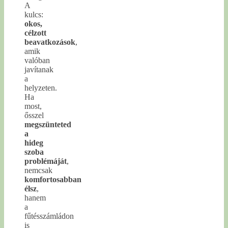
A
kulcs:
okos,
célzott
beavatkozások
,
amik
valóban
javítanak
a
helyzeten.
Ha
most,
ősszel
megszünteted
a
hideg
szoba
problémáját
,
nemcsak
komfortosabban
élsz
,
hanem
a
fűtésszámládon
is