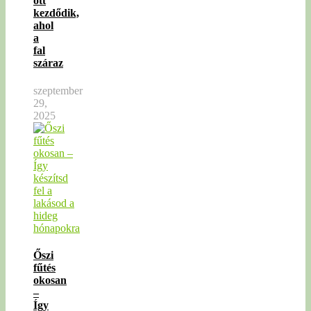
ott
kezdődik,
ahol
a
fal
száraz
szeptember
29,
2025
Őszi
fűtés
okosan
–
Így