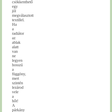
csökkenthető
egy
jól
megválasztott
textillel.
Ha
a
radiátor
az
ablak
alatt
van
ne
legyen
hosszú
a
függöny,
mert
szintén
lezárod
vele
a
hőt!
A
párkány