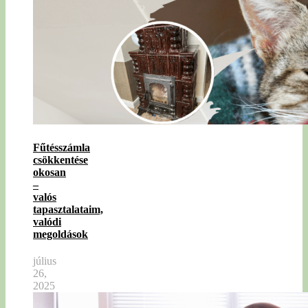
Fűtésszámla
csökkentése
okosan
–
valós
tapasztalataim,
valódi
megoldások
július
26,
2025