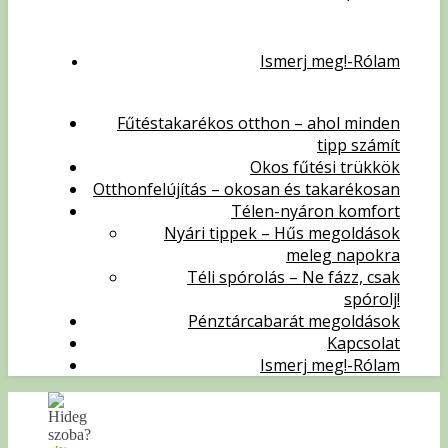
Ismerj meg!-Rólam
Fűtéstakarékos otthon – ahol minden
tipp számít
Okos fűtési trükkök
Otthonfelújítás – okosan és takarékosan
Télen-nyáron komfort
Nyári tippek – Hűs megoldások
meleg napokra
Téli spórolás – Ne fázz, csak
spórolj!
Pénztárcabarát megoldások
Kapcsolat
Ismerj meg!-Rólam