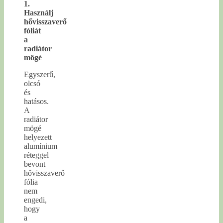
1.
Használj
hővisszaverő
fóliát
a
radiátor
mögé
Egyszerű,
olcsó
és
hatásos.
A
radiátor
mögé
helyezett
alumínium
réteggel
bevont
hővisszaverő
fólia
nem
engedi,
hogy
a