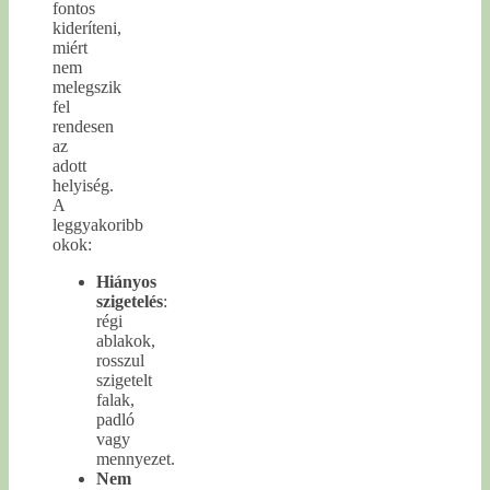
fontos
kideríteni,
miért
nem
melegszik
fel
rendesen
az
adott
helyiség.
A
leggyakoribb
okok:
Hiányos
szigetelés
:
régi
ablakok,
rosszul
szigetelt
falak,
padló
vagy
mennyezet.
Nem