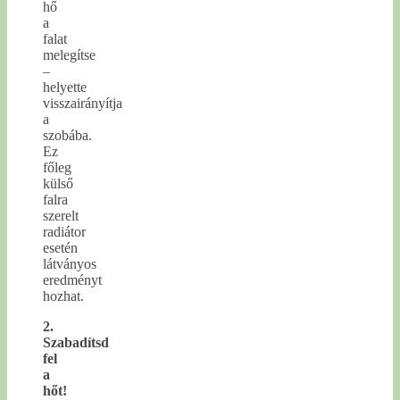
hő
a
falat
melegítse
–
helyette
visszairányítja
a
szobába.
Ez
főleg
külső
falra
szerelt
radiátor
esetén
látványos
eredményt
hozhat.
2.
Szabadítsd
fel
a
hőt!