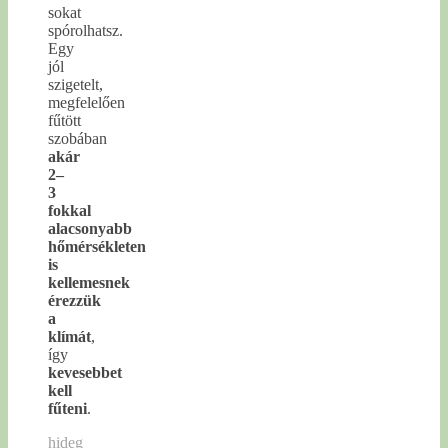
sokat
spórolhatsz.
Egy
jól
szigetelt,
megfelelően
fűtött
szobában
akár
2–
3
fokkal
alacsonyabb
hőmérsékleten
is
kellemesnek
érezzük
a
klímát
,
így
kevesebbet
kell
fűteni
.
hideg