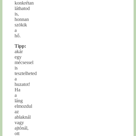
konkrétan
láthatod
is,
honnan
szökik
a
hő.
Tipp:
akár
egy
mécsessel
is
tesztelheted
a
huzatot!
Ha
a
láng
elmozdul
az
ablaknál
vagy
ajtónál,
ott