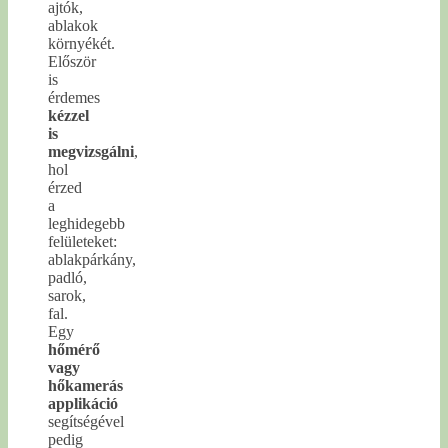
ajtók,
ablakok
környékét.
Először
is
érdemes
kézzel
is
megvizsgálni
,
hol
érzed
a
leghidegebb
felületeket:
ablakpárkány,
padló,
sarok,
fal.
Egy
hőmérő
vagy
hőkamerás
applikáció
segítségével
pedig