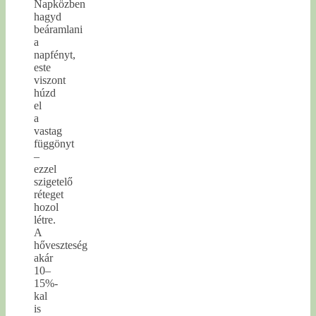
Napközben
hagyd
beáramlani
a
napfényt,
este
viszont
húzd
el
a
vastag
függönyt
–
ezzel
szigetelő
réteget
hozol
létre.
A
hőveszteség
akár
10–
15%-
kal
is