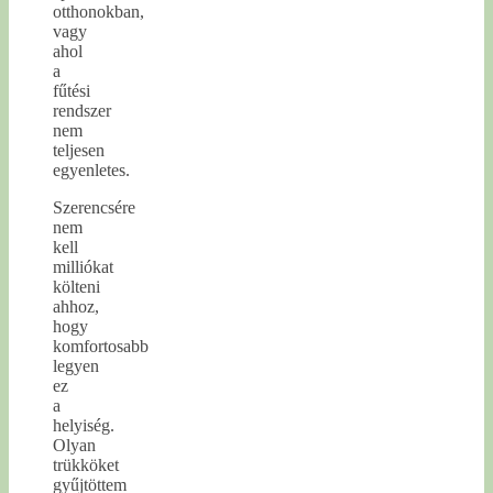
otthonokban,
vagy
ahol
a
fűtési
rendszer
nem
teljesen
egyenletes.
Szerencsére
nem
kell
milliókat
költeni
ahhoz,
hogy
komfortosabb
legyen
ez
a
helyiség.
Olyan
trükköket
gyűjtöttem