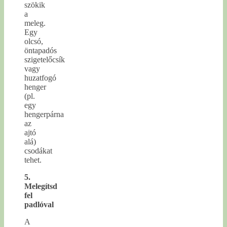
szökik
a
meleg.
Egy
olcsó,
öntapadós
szigetelőcsík
vagy
huzatfogó
henger
(pl.
egy
hengerpárna
az
ajtó
alá)
csodákat
tehet.
5.
Melegítsd
fel
padlóval
A