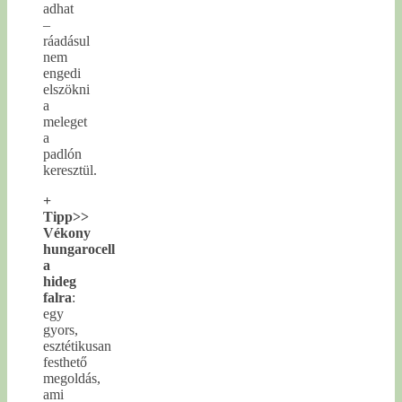
adhat
–
ráadásul
nem
engedi
elszökni
a
meleget
a
padlón
keresztül.
+
Tipp>>
Vékony
hungarocell
a
hideg
falra
:
egy
gyors,
esztétikusan
festhető
megoldás,
ami