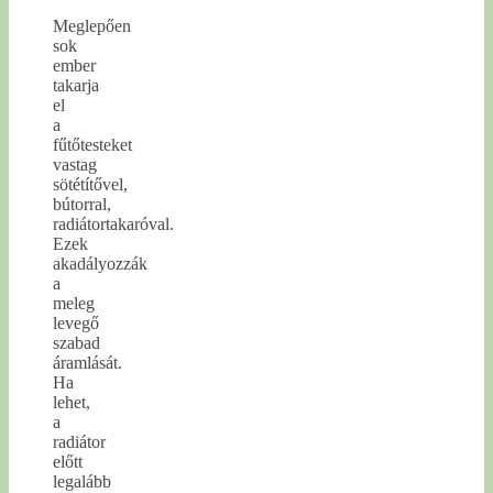
Meglepően
sok
ember
takarja
el
a
fűtőtesteket
vastag
sötétítővel,
bútorral,
radiátortakaróval.
Ezek
akadályozzák
a
meleg
levegő
szabad
áramlását.
Ha
lehet,
a
radiátor
előtt
legalább