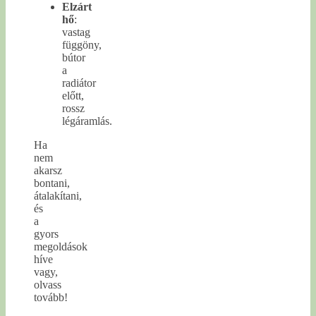
Elzárt
hő
:
vastag
függöny,
bútor
a
radiátor
előtt,
rossz
légáramlás.
Ha
nem
akarsz
bontani,
átalakítani,
és
a
gyors
megoldások
híve
vagy,
olvass
tovább!