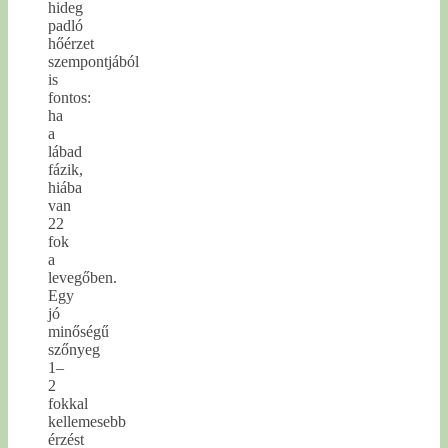
hideg
padló
hőérzet
szempontjából
is
fontos:
ha
a
lábad
fázik,
hiába
van
22
fok
a
levegőben.
Egy
jó
minőségű
szőnyeg
1–
2
fokkal
kellemesebb
érzést