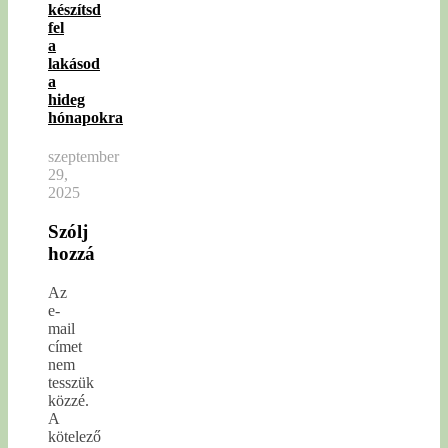
készítsd
fel
a
lakásod
a
hideg
hónapokra
szeptember
29,
2025
Szólj
hozzá
Az
e-
mail
címet
nem
tesszük
közzé.
A
kötelező