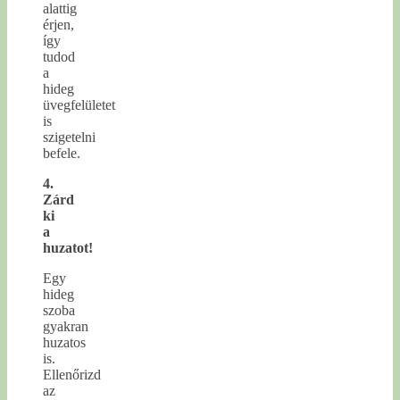
alattig
érjen,
így
tudod
a
hideg
üvegfelületet
is
szigetelni
befele.
4.
Zárd
ki
a
huzatot!
Egy
hideg
szoba
gyakran
huzatos
is.
Ellenőrizd
az