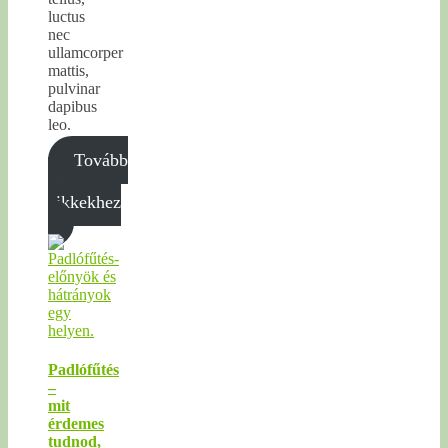
luctus
nec
ullamcorper
mattis,
pulvinar
dapibus
leo.
Tovább
a
cikkekhez
Padlófűtés
–
mit
érdemes
tudnod,