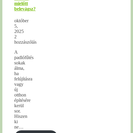
mielőtt
belevágsz?
október
5,
2025
2
hozzászólás
A
padlófűtés
sokak
álma,
ha
felújításra
vagy
új
otthon
építésére
kerül
sor.
Hiszen
ki
ne…