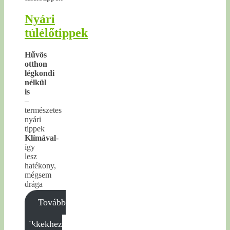
Nyári
túlélőtippek
Hűvös
otthon
légkondi
nélkül
is
–
természetes
nyári
tippek
Klímával
-
így
lesz
hatékony,
mégsem
drága
Tovább
a
cikkekhez