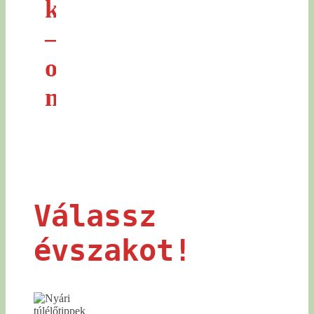
kényelmesen
–
okos
megoldásokkal
Válassz
évszakot!