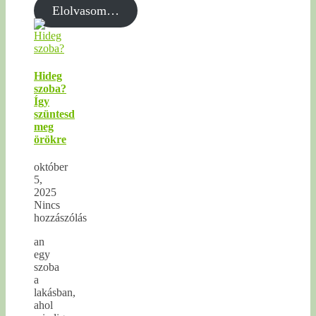
Elolvasom…
Hideg
szoba?
Így
szüntesd
meg
örökre
október
5,
2025
Nincs
hozzászólás
an
egy
szoba
a
lakásban,
ahol