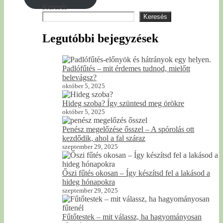
Keresés
Keresés
Legutóbbi bejegyzések
Padlófűtés – mit érdemes tudnod, mielőtt
belevágsz?
október 5, 2025
Hideg szoba? Így szüntesd meg örökre
október 5, 2025
Penész megelőzése ősszel – A spórolás ott
kezdődik, ahol a fal száraz
szeptember 29, 2025
Őszi fűtés okosan – Így készítsd fel a lakásod a
hideg hónapokra
szeptember 29, 2025
Fűtőtestek – mit válassz, ha hagyományosan