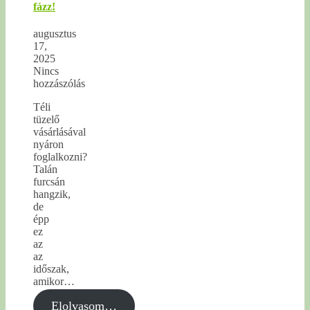
fázz!
augusztus
17,
2025
Nincs
hozzászólás
Téli
tüzelő
vásárlásával
nyáron
foglalkozni?
Talán
furcsán
hangzik,
de
épp
ez
az
az
időszak,
amikor…
Elolvasom…