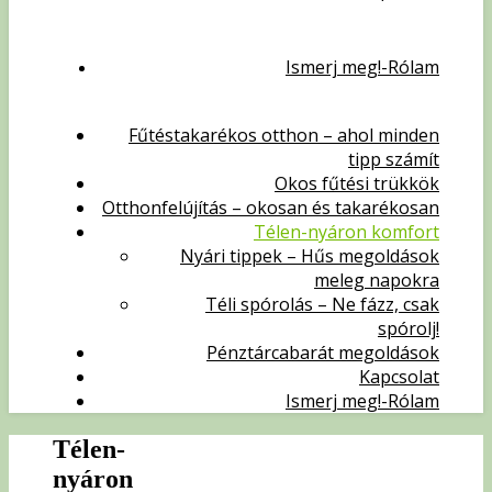
Ismerj meg!-Rólam
Fűtéstakarékos otthon – ahol minden
tipp számít
Okos fűtési trükkök
Otthonfelújítás – okosan és takarékosan
Télen-nyáron komfort
Nyári tippek – Hűs megoldások
meleg napokra
Téli spórolás – Ne fázz, csak
spórolj!
Pénztárcabarát megoldások
Kapcsolat
Ismerj meg!-Rólam
Télen-
nyáron