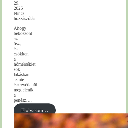
29,
2025
Nincs
hozzászólás
Ahogy
beköszönt
az
ősz,
és
csökken
a
hőmérséklet,
sok
lakásban
szinte
észrevétlenül
megjelenik
a
penész….
Elolvasom…