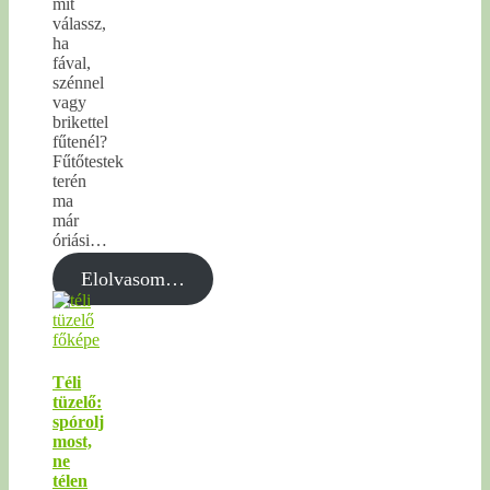
mit
válassz,
ha
fával,
szénnel
vagy
brikettel
fűtenél?
Fűtőtestek
terén
ma
már
óriási…
Elolvasom…
Téli
tüzelő:
spórolj
most,
ne
télen