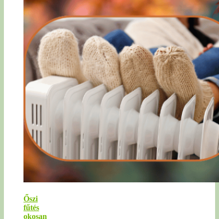
Őszi
fűtés
okosan