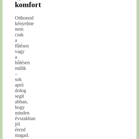
komfort
Otthonod
kényelme
nem
csak
a
fűtésen
vagy
a
hűtésen
múlik
–
sok
apró
dolog
segít
abban,
hogy
minden
évszakban
jól
érezd
magad.