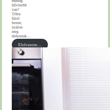
mindig
hűvösebb
van?
Télen
fázol
benne,
nyáron
meg
dohosnak…
Elolvasom…