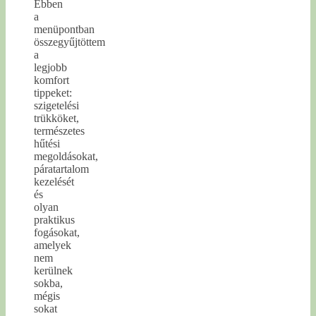
Ebben
a
menüpontban
összegyűjtöttem
a
legjobb
komfort
tippeket:
szigetelési
trükköket,
természetes
hűtési
megoldásokat,
páratartalom
kezelését
és
olyan
praktikus
fogásokat,
amelyek
nem
kerülnek
sokba,
mégis
sokat