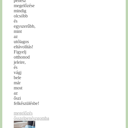
penész
megelőzése
mindig
olcsóbb
és
egyszerűbb,
mint
az
utólagos
eltávolítás!
Figyelj
otthonod
jeleire,
és
vágj
bele
már
most
az
őszi
felkészülésbe!
megelőzés
ősszel
penészgomba