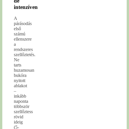
de
intenzíven
A
párásodás
első
számú
ellenszere
a
rendszeres
szellőztetés.
Ne
tarts
huzamosan
bukóra
nyitott
ablakot
–
inkább
naponta
többször
szellőztess
rövid
ideig
(5-