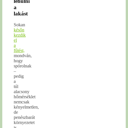
lehűlni
a
lakást
Sokan
későn
kezdik
el
a
fűtést,
mondván,
hogy
spórolnak
–
pedig
a
túl
alacsony
hőmérséklet
nemcsak
kényelmetlen,
de
penészbarát
környezetet
is