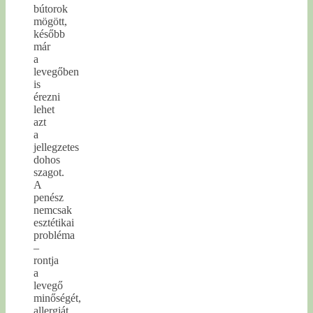
bútorok
mögött,
később
már
a
levegőben
is
érezni
lehet
azt
a
jellegzetes
dohos
szagot.
A
penész
nemcsak
esztétikai
probléma
–
rontja
a
levegő
minőségét,
allergiát,