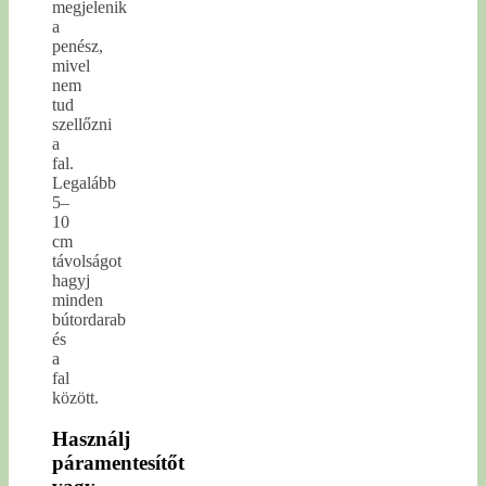
megjelenik
a
penész,
mivel
nem
tud
szellőzni
a
fal.
Legalább
5–
10
cm
távolságot
hagyj
minden
bútordarab
és
a
fal
között.
Használj
páramentesítőt