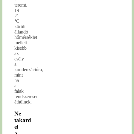
teremt.
19–
21
°C
körüli
állandó
hőmérséklet
mellett
kisebb
az
esély
a
kondenzációra,
mint
ha
a
falak
rendszeresen
áthűlnek.
Ne
takard
el
a