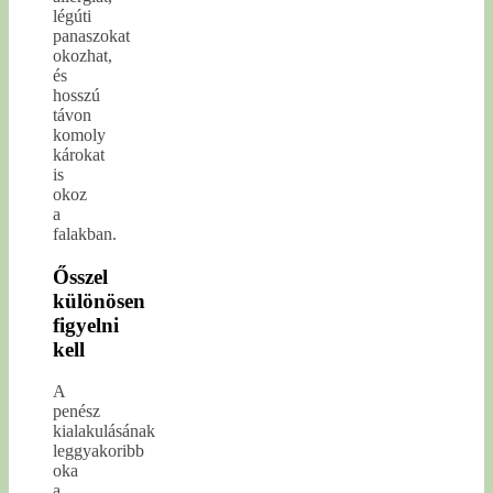
légúti
panaszokat
okozhat,
és
hosszú
távon
komoly
károkat
is
okoz
a
falakban.
Ősszel
különösen
figyelni
kell
A
penész
kialakulásának
leggyakoribb
oka
a