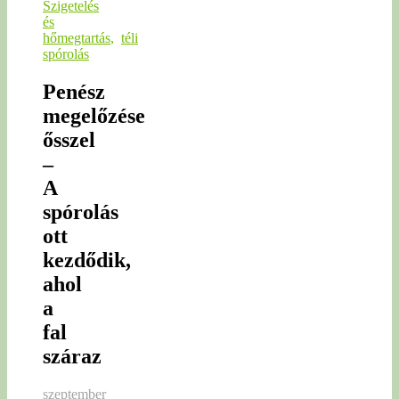
Szigetelés
és
hőmegtartás
,
téli
spórolás
Penész
megelőzése
ősszel
–
A
spórolás
ott
kezdődik,
ahol
a
fal
száraz
szeptember