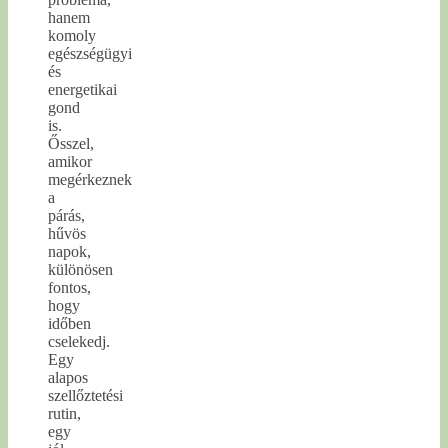
hanem
komoly
egészségügyi
és
energetikai
gond
is.
Ősszel,
amikor
megérkeznek
a
párás,
hűvös
napok,
különösen
fontos,
hogy
időben
cselekedj.
Egy
alapos
szellőztetési
rutin,
egy