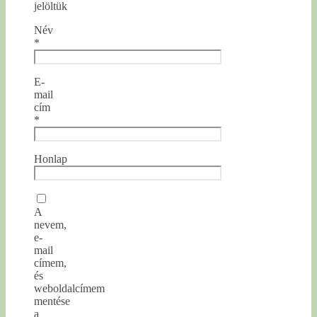
jelöltük
Név
*
E-
mail
cím
*
Honlap
A
nevem,
e-
mail
címem,
és
weboldalcímem
mentése
a