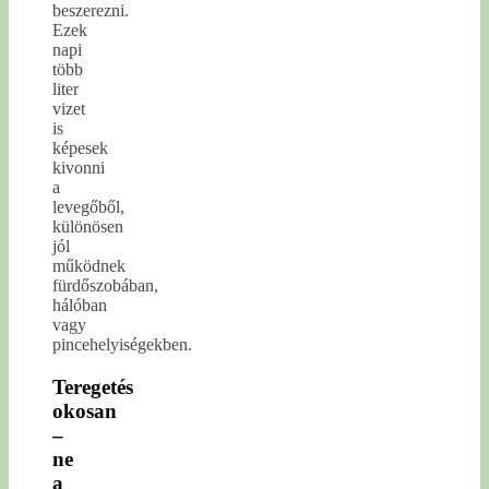
beszerezni.
Ezek
napi
több
liter
vizet
is
képesek
kivonni
a
levegőből,
különösen
jól
működnek
fürdőszobában,
hálóban
vagy
pincehelyiségekben.
Teregetés
okosan
–
ne
a