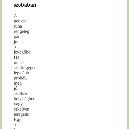
szobában
A
nedves
ruha
rengeteg
párát
juttat
a
levegőbe.
Ha
nincs
szárítógéped,
legalább
próbáld
meg
jól
szellőző
helyiségben
vagy
erkélyen
teregetni.
Egy
5