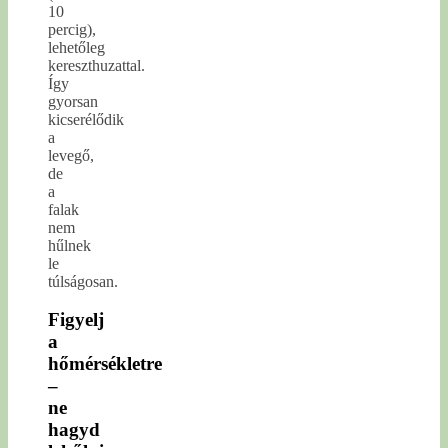
10
percig),
lehetőleg
kereszthuzattal.
Így
gyorsan
kicserélődik
a
levegő,
de
a
falak
nem
hűlnek
le
túlságosan.
Figyelj
a
hőmérsékletre
–
ne
hagyd