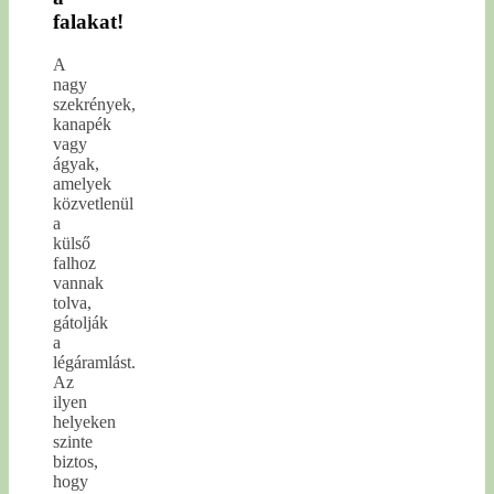
falakat!
A
nagy
szekrények,
kanapék
vagy
ágyak,
amelyek
közvetlenül
a
külső
falhoz
vannak
tolva,
gátolják
a
légáramlást.
Az
ilyen
helyeken
szinte
biztos,
hogy