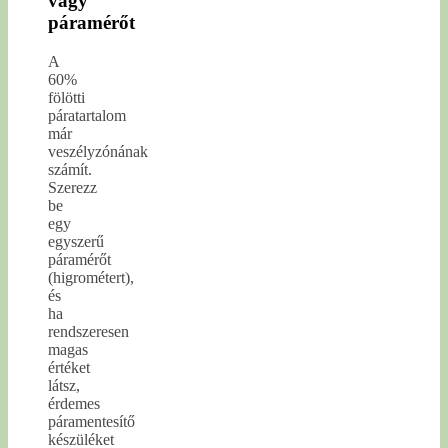
vagy
páramérőt
A
60%
fölötti
páratartalom
már
veszélyzónának
számít.
Szerezz
be
egy
egyszerű
páramérőt
(higrométert),
és
ha
rendszeresen
magas
értéket
látsz,
érdemes
páramentesítő
készüléket