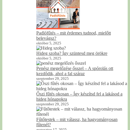
Padlófűtés – mit érdemes tudnod, mielőtt
belevágsz?
október 5, 2025
Hideg szoba? Így szüntesd meg örökre
október 5, 2025
Penész megelőzése ősszel – A spórolás ott
kezdődik, ahol a fal száraz
szeptember 29, 2025
Őszi fűtés okosan – Így készítsd fel a lakásod a
hideg hónapokra
szeptember 29, 2025
Fűtőtestek – mit válassz, ha hagyományosan
fűtenél?
augusztus 17, 2025