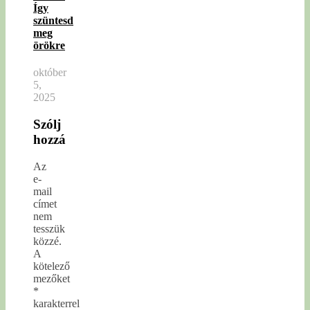
Így
szüntesd
meg
örökre
október
5,
2025
Szólj
hozzá
Az
e-
mail
címet
nem
tesszük
közzé.
A
kötelező
mezőket
*
karakterrel