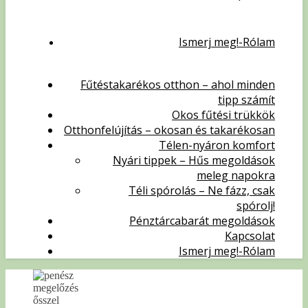
Ismerj meg!-Rólam
Fűtéstakarékos otthon – ahol minden
tipp számít
Okos fűtési trükkök
Otthonfelújítás – okosan és takarékosan
Télen-nyáron komfort
Nyári tippek – Hűs megoldások
meleg napokra
Téli spórolás – Ne fázz, csak
spórolj!
Pénztárcabarát megoldások
Kapcsolat
Ismerj meg!-Rólam