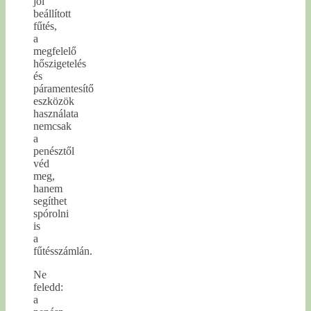
jól
beállított
fűtés,
a
megfelelő
hőszigetelés
és
páramentesítő
eszközök
használata
nemcsak
a
penésztől
véd
meg,
hanem
segíthet
spórolni
is
a
fűtésszámlán.
Ne
feledd:
a