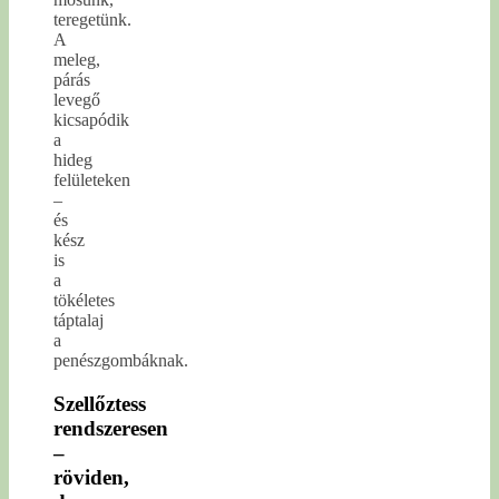
teregetünk.
A
meleg,
párás
levegő
kicsapódik
a
hideg
felületeken
–
és
kész
is
a
tökéletes
táptalaj
a
penészgombáknak.
Szellőztess
rendszeresen
–
röviden,