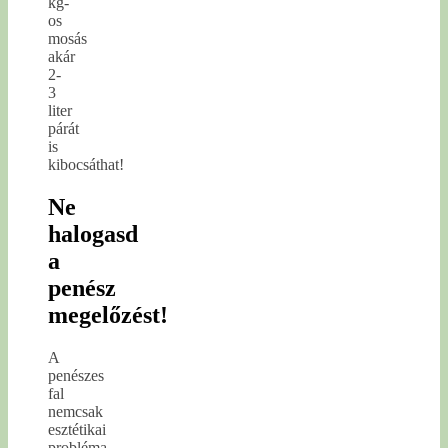
kg-
os
mosás
akár
2-
3
liter
párát
is
kibocsáthat!
Ne
halogasd
a
penész
megelőzést!
A
penészes
fal
nemcsak
esztétikai
probléma,