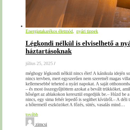
Energiatakarékos életmód
,
nyári tippek
Légkondi nélkül is elviselhető a ny
háztartásoknak
július 25, 2025
/
méghogy légkondi nélkül nincs élet! A kánikula idején s
nincs tervben, mert egyszerűen nem szeretnél magas villa
kellemesebbé teheted a nyári napokat. A saját otthonom
– és most összegyűjtöttem azokat a bevált trükköket, am
hőséget az ablakokon keresztül engedjük be.– Húzd be a 
nincs, egy sima fehér lepedő is segíthet kívülről.– A déli
a hőtermelő eszközöket A főzés, sütés, vasalás mind…
tovább
zimcsi