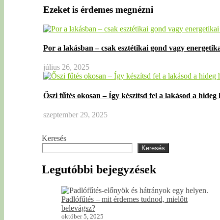
Ezeket is érdemes megnézni
Por a lakásban – csak esztétikai gond vagy energetika
július 26, 2025
Őszi fűtés okosan – Így készítsd fel a lakásod a hide
szeptember 29, 2025
Keresés
Keresés
Legutóbbi bejegyzések
Padlófűtés – mit érdemes tudnod, mielőtt
belevágsz?
október 5, 2025