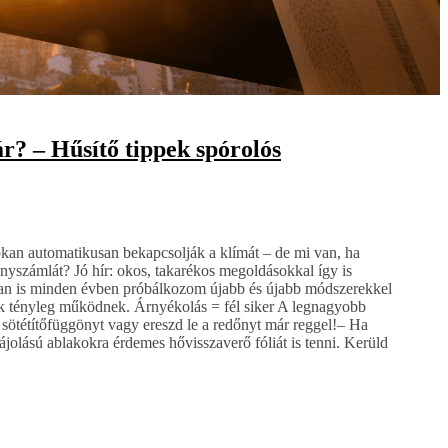
ár? – Hűsítő tippek spórolós
okan automatikusan bekapcsolják a klímát – de mi van, ha
nyszámlát? Jó hír: okos, takarékos megoldásokkal így is
ban is minden évben próbálkozom újabb és újabb módszerekkel
ik tényleg működnek. Árnyékolás = fél siker A legnagyobb
sötétítőfüggönyt vagy ereszd le a redőnyt már reggel!– Ha
 tájolású ablakokra érdemes hővisszaverő fóliát is tenni. Kerüld