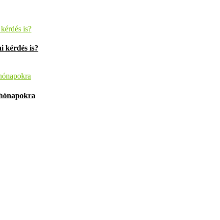
i kérdés is?
g hónapokra