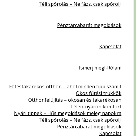
Téli spórolás – Ne fázz, csak spórolj!
Pénztárcabarát megoldások
Kapcsolat
Ismerj meg!-Rólam
Fűtéstakarékos otthon – ahol minden tipp számít
Okos fűtési trükkök
Otthonfelújítás – okosan és takarékosan
Télen-nyáron komfort
Nyári tippek – Hűs megoldások meleg napokra
Téli spórolás – Ne fázz, csak spórolj!
Pénztárcabarát megoldások
Kapcsolat