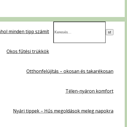
hol minden tipp számít
Okos fűtési trükkök
Otthonfelújítás – okosan és takarékosan
Télen-nyáron komfort
Nyári tippek – Hűs megoldások meleg napokra